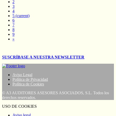
2
3
4
5
(current)
6
7
8
9
»
SUSCRÍBASE A NUESTRA NEWSLETTER
Aviso Legal
Política de Privacidad
Política de Cookies
© A3 AUDITORES ASESORES ASOCIADOS, S.L. Todos los
derechos reservados.
USO DE COOKIES
Aviso legal