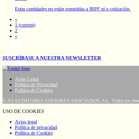
Estas cantidades no están sometidas a IRPF ni a cotización.
«
1
(current)
2
»
SUSCRÍBASE A NUESTRA NEWSLETTER
Aviso Legal
Política de Privacidad
Política de Cookies
© A3 AUDITORES ASESORES ASOCIADOS, S.L. Todos los derech
USO DE COOKIES
Aviso legal
Política de privacidad
Política de Cookies