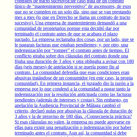
contratos de tracto sucesivoEste caso trata de un contrato
típico de “mantenimiento preventivo” de ascensores, de esos
que no se cumplen en un solo día, sino que se van prestando
mes a mes (lo que en Derecho se llama un contrato de tracto
sucesivo). Una empresa de mantenimiento demandó a una
comunidad de propietarios porque esta decidió dar por
terminado el contrato antes de que se acabara el plazo
pactado. La empresa reclamaba dos cosas, por un lado, que se
le pagaran facturas que estaban pendientes; y, por otro, una
indemnización por “romper” el contrato antes de tiempo. El
conflicto giraba sobre dos cláusulas del contrato donde una
fijaba una duración de 3 años y otra obligaba a avisar con 180
días (seis meses) de antelación si se quería poner fin al
contrato. La comunidad defendía que esas condiciones eran
abusivas tratándose de un consumidor (en este caso, la propia
comunidad). En primera instancia, el juzgado dio la razón a la
empresa por lo que condenó a la comunidad a pagar tanto la
indemnización por la resolución anticipada como las facturas
pendientes (además de intereses y costas). Sin embargo, en
apelación la Audiencia Provincial de Málaga cambió el
criterio, declaró nulas por abusivas la cláusula de duración de
3 años y la de preaviso de 180 días. ¿Consecuencia práctica?
Si esas cláusulas no valen, la empresa no puede apoyarse en
ellas para exigir una penalización o indemnización por haber
terminado antes el contrato. Aun así, la comunidad sí debe