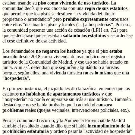
estaban usando su
piso como vivienda de uso turístico
. La
comunidad decía que eso chocaba con una
regla de sus estatutos
,
que permite que los pisos se destinen “a vivienda del titular
propietario o arrendaticio” pero
prohíbe expresamente
otros usos,
entre ellos “destinar los pisos y locales (…) a hospederías”. Por eso,
la comunidad presentó una acción de cesación (LPH art. 7.2) para
que se declarase que se estaban
saltando los estatutos
y se ordenase
el cese definitivo de esa actividad.
Los demandados
no negaron los hechos
ya que el piso
estaba
inscrito
desde 2018 como vivienda de uso turístico en el registro
turístico de la Comunidad de Madrid, y ese uso se había tratado en
junta. Aun así, defendían que seguirían alquilándolo a turistas
porque, según ellos, una vivienda turística
no es lo mismo
que una
“
hospedería
”.
En primera instancia, el juzgado les dio la razón al entender que los
estatutos
no hablaban de apartamentos turísticos
y que
“hospedería” no podía equipararse sin más al uso turístico. También
destacó que no se había probado que la actividad
causara
problemas
reales (quejas vecinales, intervenciones policiales, etc.).
Pero la comunidad recurrió, y la Audiencia Provincial de Madrid
cambió el resultado cuando dijo que sí había
incumplimiento de la
prohibición estatutaria
y ordenó parar la “actividad de hospedería”