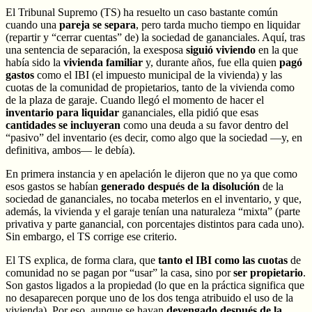
El Tribunal Supremo (TS) ha resuelto un caso bastante común
cuando una
pareja se separa
, pero tarda mucho tiempo en liquidar
(repartir y “cerrar cuentas” de) la sociedad de gananciales. Aquí, tras
una sentencia de separación, la exesposa
siguió viviendo
en la que
había sido la
vivienda familiar
y, durante años, fue ella quien
pagó
gastos
como el IBI (el impuesto municipal de la vivienda) y las
cuotas de la comunidad de propietarios, tanto de la vivienda como
de la plaza de garaje. Cuando llegó el momento de hacer el
inventario para liquidar
gananciales, ella pidió que esas
cantidades se incluyeran
como una deuda a su favor dentro del
“pasivo” del inventario (es decir, como algo que la sociedad —y, en
definitiva, ambos— le debía).
En primera instancia y en apelación le dijeron que no ya que como
esos gastos se habían
generado después de la disolución
de la
sociedad de gananciales, no tocaba meterlos en el inventario, y que,
además, la vivienda y el garaje tenían una naturaleza “mixta” (parte
privativa y parte ganancial, con porcentajes distintos para cada uno).
Sin embargo, el TS corrige ese criterio.
El TS explica, de forma clara, que
tanto el IBI como las cuotas
de
comunidad no se pagan por “usar” la casa, sino por
ser propietario
.
Son gastos ligados a la propiedad (lo que en la práctica significa que
no desaparecen porque uno de los dos tenga atribuido el uso de la
vivienda). Por eso, aunque se hayan
devengado después de la